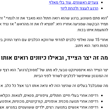
צעדים ראשונים, עוד בלי מאלף
הרגע לעצור ולקחת ליווי
"הוא סתם משוגע, ברגע שהוא רואה חתול הוא מאבד את זה לגמרי." זה
תמיד הבקשה שמגיעה אחריו היא: "תוציא לו את זה מהראש." אז נגיד א
להתעמת איתו בכוח.
אחרי 15 שנה ואלפי כלבים למדתי שדווקא הכלבים עם היצר החזק
כמות היצר. הוא ניתוב.
מה זה יצר הצייד, ובאילו כיוונים רואים אותו
יצר הצייד הוא אינסטינקט טבעי, לא מתג של "מסוכן/רגוע". הוא רצף
זה המנגנון שאיפשר לכלבים לשרוד לפני הביות.
מה שמבלבל בעלים זה שהיצר הזה לא נראה אותו דבר אצל כל כלב. אנחנו,
רדיפה אחרי בעלי חיים: חתולים, ציפורים, סנאים, לטאות. הקלאס
רדיפה אחרי תנועה מכנית: אופניים, קורקינטים, מכוניות, אופנוע
רדיפה אחרי אנשים בתנועה: רצים, ילדים ששועטים במגרש. אצל