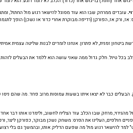
וש אחד (חתול) בריגוש אחר (כדור). הכלב לא לומד רוגע. הוא לומד ש
י.
עובדים ממרחק שבו הוא עוד מסוגל להישאר רגוע מול החתול, ומתג
ז, ורק אז, הפורקן (רדיפה מבוקרת אחרי כדור או נשכן) הופך לתגמול 
 ביטחון זמנית, לא פתרון. אנחנו לומדים לבנות שליטה עצמית אמיתית
 בכל טיול. חלק גדול ממה שאני עושה הוא ללמד את הבעלים לזהות א
רק. הבעלים כבר לא יצאו איתו בשעות עמוסות מרוב פחד. מה שהם ניסו
דול מהגירוי, מרחק שבו הכלב עוד הצליח לחשוב, ולימדנו אותו דבר אח
ניים חולפים, העלינו את הפרס: משחק נשכן מבוקר, כפורקן ליצר, ורק
למד להישאר רגוע מול מה שפעם הדליק אותו, ובהמשך גם בלי רצועה. לא