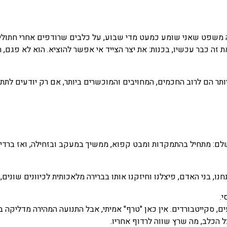
 משפט שאני שומע כמעט מדי שבוע, על כלבים שרודפים אחרי חתולים, 
ת זה כבר עכשיו, בכנות: את יצר הצייד אי אפשר להוציא. הוא לא פגם,
 ביותר הם לרוב החכמים, המחויבים והמוכשרים ביותר, אם רק יודעים לת
 שלם: מתחיל בהתמקדות ומבט קפוא, ממשיך במעקב ובזחילה, ואז ברדי
 בני האדם, פיצלנו וחיזקנו אותו בברירה מלאכותית לכיוונים שונים, ו
י.
ים, סקייטבורדים. אין כאן "טרף" אמיתי, אבל התנועה המהירה מדליקה בד
 הכלב, מה שרץ שווה לרדוף אחריו.