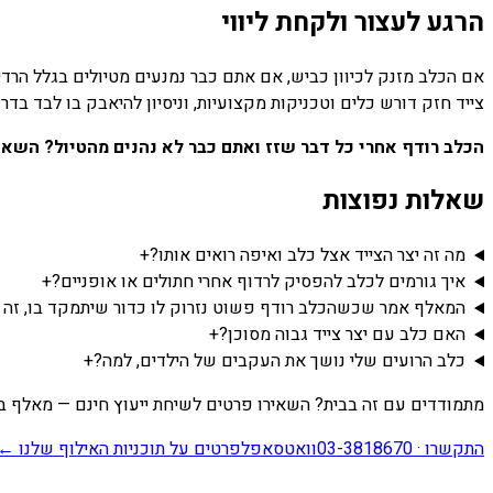
הרגע לעצור ולקחת ליווי
אם הכלב מזנק לכיוון כביש, אם אתם כבר נמנעים מטיולים בגלל הרדי
צייד חזק דורש כלים וטכניקות מקצועיות, וניסיון להיאבק בו לבד בדרך
הכלב רודף אחרי כל דבר שזז ואתם כבר לא נהנים מהטיול? השאיר
שאלות נפוצות
מה זה יצר הצייד אצל כלב ואיפה רואים אותו?
+
איך גורמים לכלב להפסיק לרדוף אחרי חתולים או אופניים?
+
המאלף אמר שכשהכלב רודף פשוט נזרוק לו כדור שיתמקד בו, זה נ
האם כלב עם יצר צייד גבוה מסוכן?
+
כלב הרועים שלי נושך את העקבים של הילדים, למה?
+
מתמודדים עם זה בבית? השאירו פרטים לשיחת ייעוץ חינם — מאלף בכי
התקשרו ·
03-3818670
וואטסאפ
לפרטים על תוכניות האילוף שלנו
←