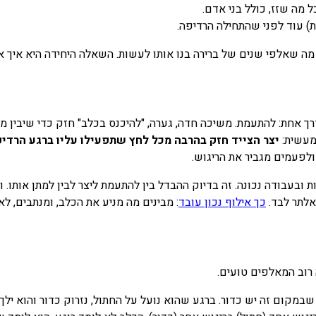
ל מה שזז, כולל בני אדם.
ת) עוד לפני שהתחילה הרדיפה.
מה שאלפי שנים של ברירה בנו אותו לעשות. השאלה היחידה היא איך אנ
 אחת: להתעמת. משיכה חדה, גערה, "להיכנס בכלב" חזק כדי שיבין מי ב
ומעשית:
יצר הצייד חזק בהרבה מכל לחץ שתפעילו עליו ברגע הרדיפ
ולפעמים מגביר את הריגוש.
ות ובעבודה נכונה. זה בדיוק ההבדל בין להתעמת ליצר לבין למתן אותו.
אלתר לבד.
כך אילוף נכון עובד
: מבינים מה מניע את הכלב, ומנתבים, לא
 רוב המאלפים טועים.
במקום זה יש כדור. ברגע שהוא נועל על החתול, נזרוק כדור והוא ילך 