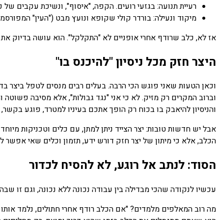
רעיית תנועה: בגזעי רועים. הקפה, "איסוף", ונשיכת עקבים של כ
מיקוד ונעילה: בורדר קולי שקופא ונועץ מבט ("העין" המפורסמ
אז לא, כלב שרודף אחרי אופניים לא "התקלקל". הוא עושה בדיוק את 
היצר חזק מכל ניסיון "להיכנס בו"
וכאן הטעות שאני פוגש הכי הרבה. בעלים רבים מנסים לטפל ביצר בדרך
וברוב המקרים רק מזיק. לא כי אני "נגד גבולות", אלא מסיבה פשוטה 
והניסיון להיאבק בו בכוח רק הופך אתכם בעיניו למטרד, פוגע בקשר, 
אבל יש חדשות טובות: יצר הצייד ניתן למתן, עם כלים וטכניקות מיוחד
הכלב, אלא כי מיתון של יצר חזק דורש ידע, תזמון וכלים שאי אפשר ל
הסוד: לנתב אל רוגע, לא להסיח לכדור
עכשיו לנקודה שהכי מבדילה בין עבודה נכונה ללא נכונה, וגם זו שבה
מה רוב המאלפים מלמדים? "אם הכלב רודף אחרי חתולים, נלמד אותו ש