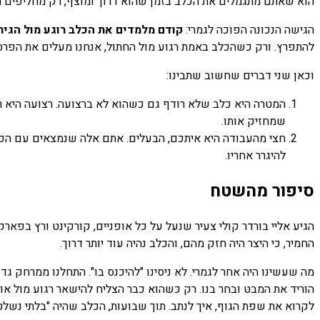
הוא שאתם מתגמלים את הכלב בזמן שהוא דרוך ומוצף, רק מחליפים ריג
הגישה הנכונה הפוכה לגמרי:
קודם מלמדים את הכלב רוגע מול הגירו
להתפרץ. ורק כשהכלב באמת רגוע מול החתול, אנחנו מעלים את הפרס: א
וכאן שני דברים שחשוב שתבינו:
המטרה היא כלב שלא רודף גם כשהוא לא ברצועה. רצועה היא רשת
שמחזיק אותו.
חצי מהעבודה היא איתכם, הבעלים. אתם אלה שנמצאים עם הכלב
להיגרר אחריו.
סיפור מהשטח
הגיע אליי בורדר קולי צעיר שנעל על כל אופניים, קורקינט ורץ בפא
החמיר, כי היצר היה חזק מהם, והכלב נהיה עוד יותר דרוך.
מה שעשינו היה אחר לגמרי. לא ניסינו "להיכנס בו". התחלנו ממרחק ג
הוריד את המבט ובחר בנו. רק כשהוא כבר הצליח להישאר רגוע מול אופ
לקרוא את שפת הגוף, איך לנתב. תוך שבועות, הכלב שהיה "בלתי נשלט" 