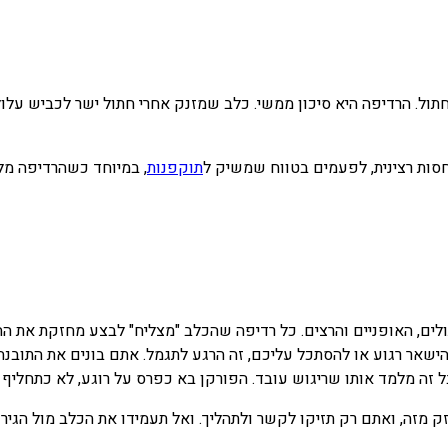
ול. הרדיפה היא סיכון ממשי. כלב שמזנק אחרי חתול ישר לכביש עלול 
חסות רצינית, לפעמים בטווח שמשיק ל
תוקפנות
, במיוחד כשהרדיפה מלו
לים, האופניים והרצים. כל רדיפה שהכלב "מצליח" לבצע מחזקת את הה
להישאר רגוע או להסתכל עליכם, זה הרגע לתגמל. אתם בונים את התובנ
ל זה מלמד אותו שריגוש עובד. הפורקן בא כפרס על רוגע, לא כתחליף ל
 מזה, ואתם רק תזיקו לקשר ולתהליך. ואל תעמידו את הכלב מול הגירוי