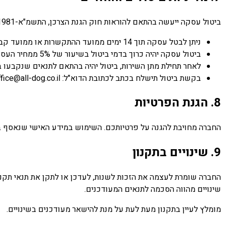
ביטול עסקה ייעשה בהתאם להוראות חוק הגנת הצרכן, התשמ"א-1981 ותקנות הגנת הצרכן (ביטול עסקה), התשע"א-2010:
ניתן לבטל עסקה תוך 14 ימים ממועד ההתקשרות או ממועד קבלת מסמך פרטי העסקה, לפי המאוחר מביניהם, בתנאי שהביטול נעשה לפחות 2 ימי עסקים לפני מועד תחילת השירות.
ביטול עסקה יהיה כרוך בדמי ביטול בשיעור של 5% ממחיר העסקה או 100 ש"ח, לפי הנמוך מביניהם, בהתאם לחוק.
לאחר תחילת מתן השירות, ביטול יהיה בהתאם לתנאים שנקבעו 
בקשת ביטול תישלח בכתב לכתובת הדוא"ל: office@all-dog.co.il או בפנייה טלפונית למספר: 03-3818670.
8. הגנת הפרטיות
החברה מחויבת להגנה על פרטיותכם. השימוש במידע האישי שנאסף 
9. שינויים בתקנון
החברה שומרת לעצמה את הזכות לשנות, לעדכן או לתקן את תנאי תקנו
שינויים מהווה הסכמה לתנאים המעודכנים.
מומלץ לעיין בתקנון מעת לעת על מנת להישאר מעודכנים בשינויים.