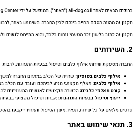
ברוכים הבאים לאתר all-dog.co.il ("האתר"), המופעל על ידי All Dog Center - כל כלב ("החברה", "אנחנו"), ע.מ. 304996408, המרכז הישראלי להתנהגות הכלב, נותנים שירות בפריסה ארצית.
תקנון זה מהווה הסכם מחייב בינכם לבין החברה. השימוש באתר, לרבות
תקנון זה כתוב בלשון זכר מטעמי נוחות בלבד, והוא מתייחס לנשים ול
2. השירותים
החברה מספקת שירותי אילוף כלבים וטיפול בבעיות התנהגות, לרבות:
אילוף כלבים בפנסיון:
שהייה של הכלב במתחם החברה למשך תק
אילוף כלבים:
מאלף מקצועי מגיע לביתכם ועובד עם הכלב בס
קורס מאלפי כלבים:
הכשרה מקצועית לאנשים המעוניינים להפ
ייעוץ וטיפול בבעיות התנהגות:
אבחון וטיפול מקצועי בבעיות כ
פרטים מלאים על כל שירות, תנאיו, משך הטיפול והמחיר ייקבעו בהסכ
3. תנאי שימוש באתר