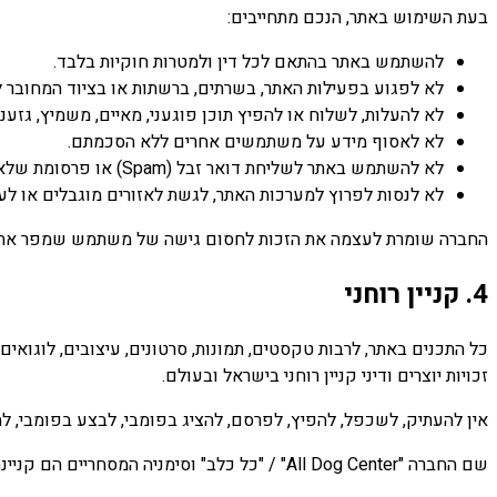
בעת השימוש באתר, הנכם מתחייבים:
להשתמש באתר בהתאם לכל דין ולמטרות חוקיות בלבד.
לא לפגוע בפעילות האתר, בשרתים, ברשתות או בציוד המחובר ל
לא להעלות, לשלוח או להפיץ תוכן פוגעני, מאיים, משמיץ, גזעני 
לא לאסוף מידע על משתמשים אחרים ללא הסכמתם.
לא להשתמש באתר לשליחת דואר זבל (Spam) או פרסומת שלא ביקשו.
לא לנסות לפרוץ למערכות האתר, לגשת לאזורים מוגבלים או לעקו
החברה שומרת לעצמה את הזכות לחסום גישה של משתמש שמפר את ת
4. קניין רוחני
כל התכנים באתר, לרבות טקסטים, תמונות, סרטונים, עיצובים, לוגואי
זכויות יוצרים ודיני קניין רוחני בישראל ובעולם.
אין להעתיק, לשכפל, להפיץ, לפרסם, להציג בפומבי, לבצע בפומבי, ל
שם החברה "All Dog Center" / "כל כלב" וסימניה המסחריים הם קניינה הבלעדי ואין לעשות בהם שימוש ללא אישור מפורש.