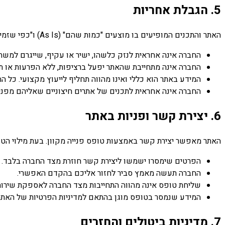
5. הגבלת אחריות
האתר והתכנים המופיעים בו מוצעים "כמות שהם" (As Is) ו"כפי שזמינים" (As Available), ללא מצגים או התחייבויות מכל סוג שהוא.
החברה אינה אחראית לנזק כלשהו, ישיר או עקיף, שייגרם למש
החברה אינה מתחייבת שהאתר יפעל ברציפות, ללא הפרעות או ת
המידע באתר הוא כללי ואינו מהווה תחליף לייעוץ מקצועי. כל
החברה אינה אחראית לתכנים של אתרים חיצוניים שאליהם מפני
6. יצירת קשר ופניות באתר
האתר מאפשר יצירת קשר באמצעות טופס פנייה מקוון. בעת מילוי הטו
הפרטים שימסרו ישמשו ליצירת קשר חוזרת מצד החברה בלבד.
החברה תעשה מאמץ סביר לחזור אליכם בהקדם האפשרי.
שליחת טופס אינה מהווה התחייבות מצד החברה לאספקת שירות
המידע שנמסר בטופס מוגן בהתאם למדיניות הפרטיות של האתר
7. מדיניות ביטולים והחזרים